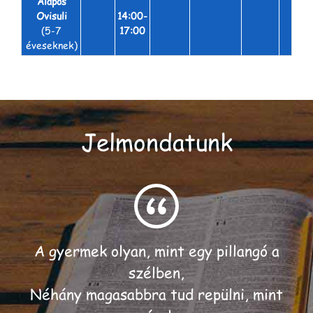
Alapos
Ovisuli
14:00-
(5-7
17:00
éveseknek)
Jelmondatunk
A gyermek olyan, mint egy pillangó a
szélben,
Néhány magasabbra tud repülni, mint