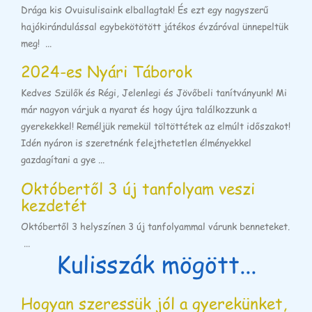
Drága kis Ovuisulisaink elballagtak! És ezt egy nagyszerű
hajókirándulással egybekötötött játékos évzáróval ünnepeltük
meg! ...
2024-es Nyári Táborok
Kedves Szülők és Régi, Jelenlegi és Jövőbeli tanítványunk! Mi
már nagyon várjuk a nyarat és hogy újra találkozzunk a
gyerekekkel! Reméljük remekül töltöttétek az elmúlt időszakot!
Idén nyáron is szeretnénk felejthetetlen élményekkel
gazdagítani a gye ...
Októbertől 3 új tanfolyam veszi
kezdetét
Októbertől 3 helyszínen 3 új tanfolyammal várunk benneteket.
...
Kulisszák mögött...
Hogyan szeressük jól a gyerekünket,