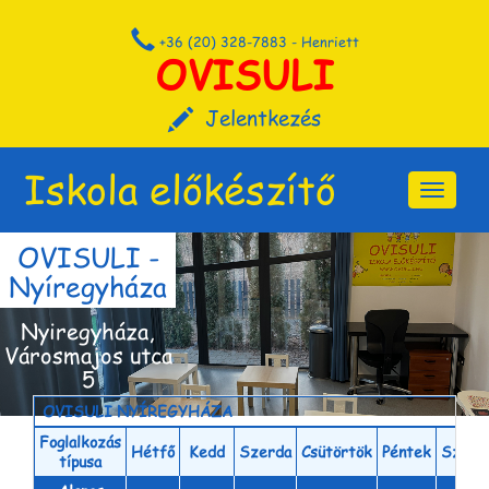
+36 (20) 328-7883 - Henriett
OVISULI
Jelentkezés
Iskola előkészítő
Toggle
navigati
OVISULI -
Nyíregyháza
Órarend
Nyiregyháza,
Városmajos utca
5
OVISULI NYÍREGYHÁZA
Foglalkozás
Hétfő
Kedd
Szerda
Csütörtök
Péntek
Szomb
típusa