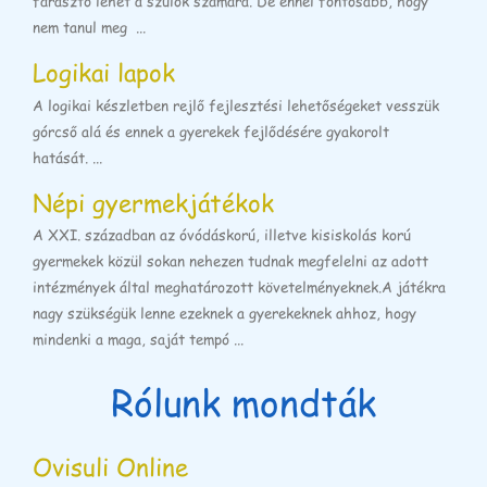
fárasztó lehet a szülők számára. De ennél fontosabb, hogy
nem tanul meg ...
Logikai lapok
A logikai készletben rejlő fejlesztési lehetőségeket vesszük
górcső alá és ennek a gyerekek fejlődésére gyakorolt
hatását. ...
Népi gyermekjátékok
A XXI. században az óvódáskorú, illetve kisiskolás korú
gyermekek közül sokan nehezen tudnak megfelelni az adott
intézmények által meghatározott követelményeknek.A játékra
nagy szükségük lenne ezeknek a gyerekeknek ahhoz, hogy
mindenki a maga, saját tempó ...
Rólunk mondták
Ovisuli Online