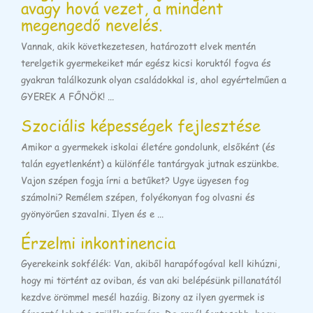
avagy hová vezet, a mindent
megengedő nevelés.
Vannak, akik következetesen, határozott elvek mentén
terelgetik gyermekeiket már egész kicsi koruktól fogva és
gyakran találkozunk olyan családokkal is, ahol egyértelműen a
GYEREK A FŐNÖK! ...
Szociális képességek fejlesztése
Amikor a gyermekek iskolai életére gondolunk, elsőként (és
talán egyetlenként) a különféle tantárgyak jutnak eszünkbe.
Vajon szépen fogja írni a betűket? Ugye ügyesen fog
számolni? Remélem szépen, folyékonyan fog olvasni és
gyönyörűen szavalni. Ilyen és e ...
Érzelmi inkontinencia
Gyerekeink sokfélék: Van, akiből harapófogóval kell kihúzni,
hogy mi történt az oviban, és van aki belépésünk pillanatától
kezdve örömmel mesél hazáig. Bizony az ilyen gyermek is