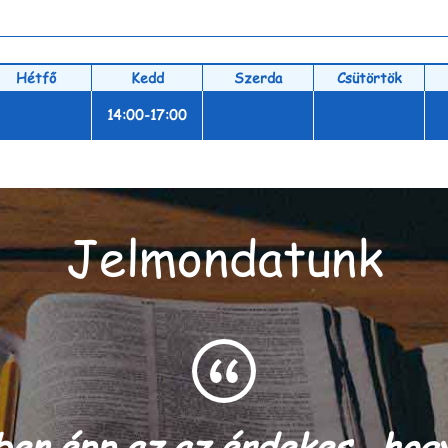
Hétfő
Kedd
Szerda
Csütörtök
14:00-17:00
Jelmondatunk
ben épp az az érdekes,​ ​ ho