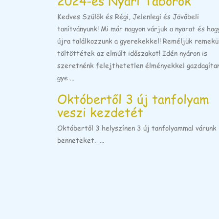
2024-es Nyári Táborok
Kedves Szülők és Régi, Jelenlegi és Jövőbeli
tanítványunk! Mi már nagyon várjuk a nyarat és hog
újra találkozzunk a gyerekekkel! Reméljük remekü
töltöttétek az elmúlt időszakot! Idén nyáron is
szeretnénk felejthetetlen élményekkel gazdagítan
gye ...
Októbertől 3 új tanfolyam
veszi kezdetét
Októbertől 3 helyszínen 3 új tanfolyammal várunk
benneteket. ...