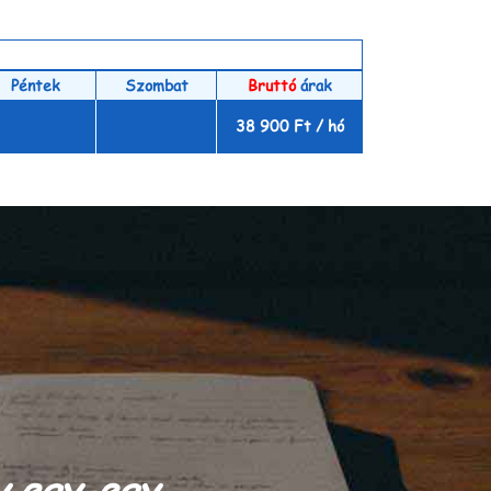
Péntek
Szombat
Bruttó
árak
38 900 Ft / hó
gy egy-egy