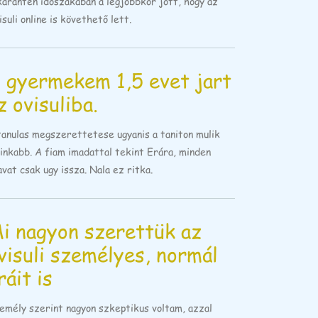
karantén időszakában a legjobbkor jött, hogy az
suli online is követhető lett.
 gyermekem 1,5 evet jart
z ovisuliba.
tanulas megszerettetese ugyanis a taniton mulik
ginkabb. A fiam imadattal tekint Erára, minden
vat csak ugy issza. Nala ez ritka.
i nagyon szerettük az
visuli személyes, normál
ráit is
emély szerint nagyon szkeptikus voltam, azzal