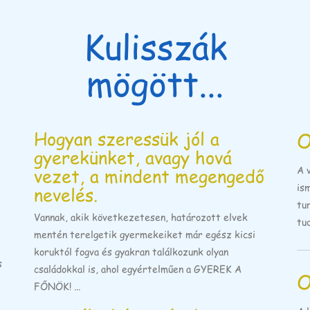
Kulisszák
mögött...
Hogyan szeressük jól a
O
gyerekünket, avagy hová
vezet, a mindent megengedő
A 
is
nevelés.
tu
Vannak, akik következetesen, határozott elvek
tu
mentén terelgetik gyermekeiket már egész kicsi
koruktól fogva és gyakran találkozunk olyan
s
családokkal is, ahol egyértelműen a GYEREK A
O
FŐNÖK! ...