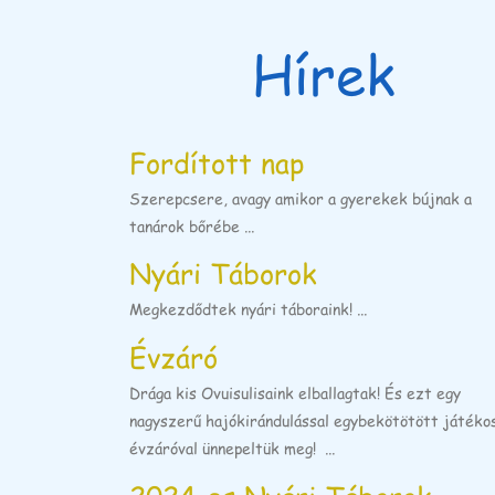
Hírek
Fordított nap
Szerepcsere, avagy amikor a gyerekek bújnak a
tanárok bőrébe ...
Nyári Táborok
Megkezdődtek nyári táboraink! ...
Évzáró
Drága kis Ovuisulisaink elballagtak! És ezt egy
nagyszerű hajókirándulással egybekötötött játéko
évzáróval ünnepeltük meg! ...