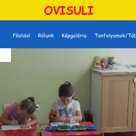
OVISULI
Főoldal
Rólunk
Képgaléria
Tanfolyamok/Tá