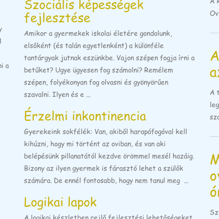
Szociális képességek
A 
Ovi
fejlesztése
y
Amikor a gyermekek iskolai életére gondolunk,
l
elsőként (és talán egyetlenként) a különféle
A
tantárgyak jutnak eszünkbe. Vajon szépen fogja írni a
i a
a
betűket? Ugye ügyesen fog számolni? Remélem
szépen, folyékonyan fog olvasni és gyönyörűen
A 
szavalni. Ilyen és e ...
le
Érzelmi inkontinencia
sza
Gyerekeink sokfélék: Van, akiből harapófogóval kell
kihúzni, hogy mi történt az oviban, és van aki
M
belépésünk pillanatától kezdve örömmel mesél hazáig.
Bizony az ilyen gyermek is fárasztó lehet a szülők
o
számára. De ennél fontosabb, hogy nem tanul meg ...
ó
Logikai lapok
Sz
A logikai készletben rejlő fejlesztési lehetőségeket